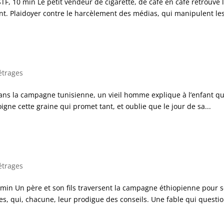
10 min Le petit vendeur de cigarette, de café en café retrouve l
t. Plaidoyer contre le harcèlement des médias, qui manipulent les
étrages
ans la campagne tunisienne, un vieil homme explique à l’enfant que
ne cette graine qui promet tant, et oublie que le jour de sa...
étrages
1 min Un père et son fils traversent la campagne éthiopienne pour
es, qui, chacune, leur prodigue des conseils. Une fable qui questio