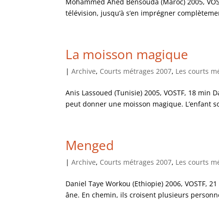
Mohammed Ahed Bensouda (Maroc) 2005, VOSTF, 
télévision, jusqu’à s’en imprégner complètemen
La moisson magique
|
Archive
,
Courts métrages 2007
,
Les courts m
Anis Lassoued (Tunisie) 2005, VOSTF, 18 min D
peut donner une moisson magique. L’enfant soig
Menged
|
Archive
,
Courts métrages 2007
,
Les courts m
Daniel Taye Workou (Ethiopie) 2006, VOSTF, 2
âne. En chemin, ils croisent plusieurs personn