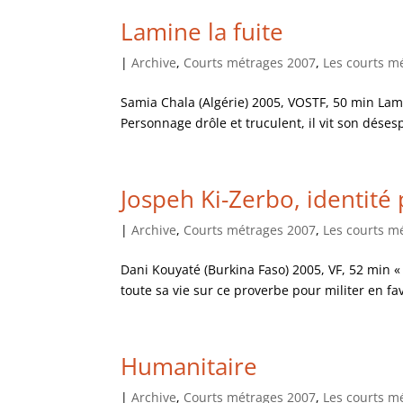
Lamine la fuite
|
Archive
,
Courts métrages 2007
,
Les courts m
Samia Chala (Algérie) 2005, VOSTF, 50 min Lamine
Personnage drôle et truculent, il vit son déses
Jospeh Ki-Zerbo, identité 
|
Archive
,
Courts métrages 2007
,
Les courts m
Dani Kouyaté (Burkina Faso) 2005, VF, 52 min « 
toute sa vie sur ce proverbe pour militer en f
Humanitaire
|
Archive
,
Courts métrages 2007
,
Les courts m