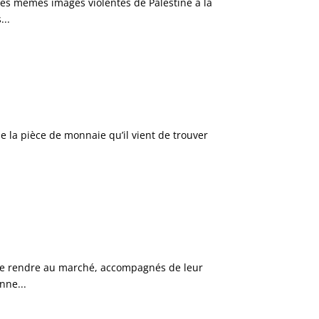
es mêmes images violentes de Palestine à la
...
 la pièce de monnaie qu’il vient de trouver
 se rendre au marché, accompagnés de leur
nne...