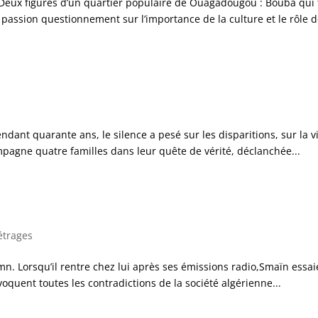
eux figures d’un quartier populaire de Ouagadougou : Bouba qui ti
 passion questionnement sur l’importance de la culture et le rôle de
ndant quarante ans, le silence a pesé sur les disparitions, sur la v
mpagne quatre familles dans leur quête de vérité, déclanchée...
étrages
mn. Lorsqu’il rentre chez lui après ses émissions radio,Smaïn essa
oquent toutes les contradictions de la société algérienne...