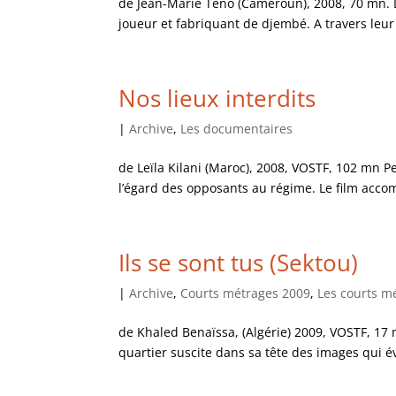
de Jean-Marie Teno (Cameroun), 2008, 70 mn. D
joueur et fabriquant de djembé. A travers leur
Nos lieux interdits
|
Archive
,
Les documentaires
de Leïla Kilani (Maroc), 2008, VOSTF, 102 mn Pe
l’égard des opposants au régime. Le film acco
Ils se sont tus (Sektou)
|
Archive
,
Courts métrages 2009
,
Les courts m
de Khaled Benaïssa, (Algérie) 2009, VOSTF, 17 
quartier suscite dans sa tête des images qui év