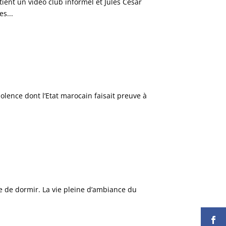
ent un vidéo club informel et Jules César
s...
iolence dont l’Etat marocain faisait preuve à
ie de dormir. La vie pleine d’ambiance du