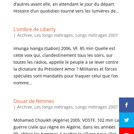
d’autres avant elle, en attendant le jour du départ.
Histoire d’un quotidien tourné vers les lumières de...
L’ombre de Liberty
|
Archive
,
Les longs métrages
,
Longs métrages 2007
Imunga Ivanga (Gabon) 2006, VF, 85 min Quelle est
cette voix qui, clandestinement tous les soirs, sur
toutes les radios, appelle le peuple à se lever contre
la dictature du Président Amor ? Militaires et forces
spéciales sont mandatés pour traquer celui que l’on
nomme...
Douar de femmes
|
Archive
,
Les longs métrages
,
Longs métrages 2007
Mohamed Chouikh (Algérie) 2005, VOSTF, 102 min La
guerre civile qui règne en Algérie, dans les années
90, oblige les hommes à quitter le village pour aller