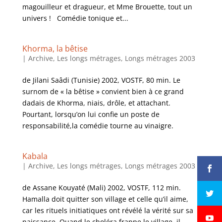
magouilleur et dragueur, et Mme Brouette, tout un
univers ! Comédie tonique et...
Khorma, la bêtise
|
Archive
,
Les longs métrages
,
Longs métrages 2003
de Jilani Saâdi (Tunisie) 2002, VOSTF, 80 min. Le
surnom de « la bêtise » convient bien à ce grand
dadais de Khorma, niais, drôle, et attachant.
Pourtant, lorsqu’on lui confie un poste de
responsabilité,la comédie tourne au vinaigre.
Kabala
|
Archive
,
Les longs métrages
,
Longs métrages 2003
de Assane Kouyaté (Mali) 2002, VOSTF, 112 min.
Hamalla doit quitter son village et celle qu’il aime,
car les rituels initiatiques ont révélé la vérité sur sa
naissance. Quand le choléra frappe le village, il