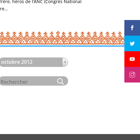
rère, héros de l’ANC (Congrès National
re...
octobre 2012