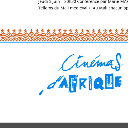
Jeudi 3 juin – 20h30 Conférence par Marie MARQ
Tellems du Mali médiéval ». Au Mali chacun app