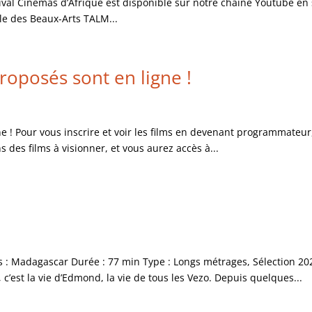
val Cinémas d’Afrique est disponible sur notre chaîne Youtube en su
ole des Beaux-Arts TALM...
 proposés sont en ligne !
 ligne ! Pour vous inscrire et voir les films en devenant programmateur
ns des films à visionner, et vous aurez accès à...
s : Madagascar Durée : 77 min Type : Longs métrages, Sélection 202
’est la vie d’Edmond, la vie de tous les Vezo. Depuis quelques...