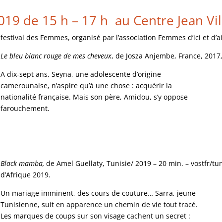
19 de 15 h – 17 h au Centre Jean Vil
estival des Femmes, organisé par l’association Femmes d’ici et d’ai
Le bleu blanc rouge de mes cheveux
, de Josza Anjembe, France, 2017
A dix-sept ans, Seyna, une adolescente d’origine
camerounaise, n’aspire qu’à une chose : acquérir la
nationalité française. Mais son père, Amidou, s’y oppose
farouchement.
Black mamba,
de Amel Guellaty, Tunisie/ 2019 – 20 min. – vostfr/tu
d’Afrique 2019.
Un mariage imminent, des cours de couture… Sarra, jeune
Tunisienne, suit en apparence un chemin de vie tout tracé.
Les marques de coups sur son visage cachent un secret :