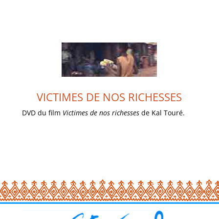
VOIR LA PAGE
VICTIMES DE NOS RICHESSES
VICTIMES DE NOS RICHESSES
DVD du film
Victimes de nos richesses
de Kal Touré.
ACHETER LE DVD