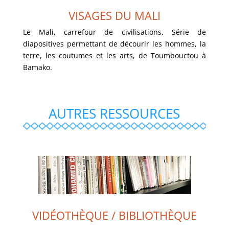
VISAGES DU MALI
VISAGES DU MALI
Le Mali, carrefour de civilisations. Série de
diapositives permettant de décourir les hommes, la
VOIR LA GALERIE
terre, les coutumes et les arts, de Toumbouctou à
Bamako.
AUTRES RESSOURCES
VIDÉOTHÈQUE / BIBLIOTHÈQUE
VIDÉOTHÈQUE / BIBLIOTHÈQUE