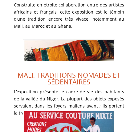
Construite en étroite collaboration entre des artistes
africains et français, cette exposition est le témoin
VOIR LA GALERIE
d’une tradition encore très vivace, notamment au
Mali, au Maroc et au Ghana.
MALI, TRADITIONS NOMADES ET
MALI, TRADITIONS NOMADES ET
SÉDENTAIRES
SÉDENTAIRES
L’exposition présente le cadre de vie des habitants
de la vallée du Niger. La plupart des objets exposés
VOIR LA GALERIE
servaient dans les foyers maliens avant ; ils portent
la trace de leur utilisation quotidienne.